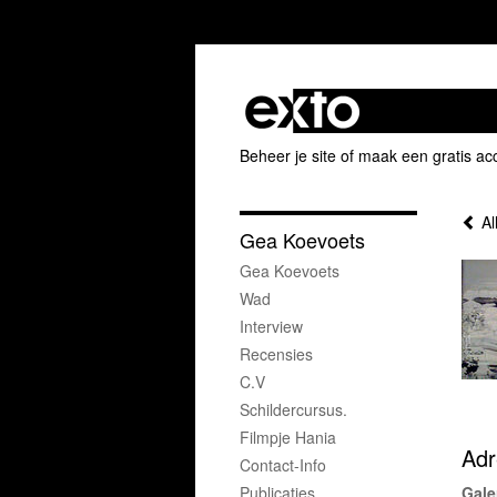
Beheer je site
of
maak een gratis ac
Al
Gea Koevoets
Gea Koevoets
Wad
Interview
Recensies
C.V
Schildercursus.
Filmpje Hania
Adr
Contact-Info
Publicaties
Gale