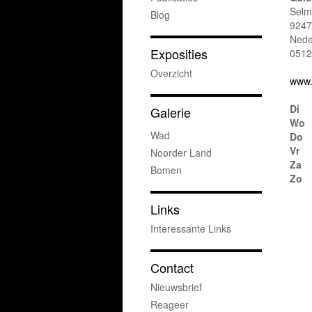
Selm
Blog
9247t
Nede
Exposities
0512
Overzicht
www.
Di
Galerie
Wo
Wad
Do
Vr
Noorder Land
Za
Bomen
Zo
Links
Interessante Links
Contact
Nieuwsbrief
Reageer