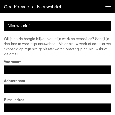
Gea Koevoets - Nieuwsbrief
Tog
navi
Nieuwsbrief
Wil je op de hoogte blijven van mijn werk en exposities? Schrijf je
dan hier in voor mijn nieuwsbrief. Als er nieuw werk of een nieuwe
expositie op mijn site geplaatst wordt, ontvang je de nieuwsbrief
via email.
Voornaam
Achternaam
E-mailadres