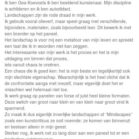
Ik ben Gea Koevoets ik ben beeldend kunstenaar. Mijn discipline
is schilderen en ik ben autodidact.
Landschappen zijn de rode draad in mijn werk.
Ik gebruik vooral olieverf, maar speel graag met verschillende,
bijzondere, materialen, zoals bijvoorbeeld teer. Dit bewerk ik met
een brander op het paneel.
Het landschap is voor mij een metafoor van mijn leven en spreekt
een taal die ik in woorden niet kan zeggen.
Het interessante van mijn werk is het proces en het is mijn
uitdaging om binnen dat proces,
iets vanuit chaos te creëren.
Een chaos die ik goed ken: het is mijn beste en tegelijkertijd ook
mijn slechtste eigenschap. Waarschijnlijk is het heel cliché dat ik
de confrontatie aanga met mezelf, maar eigenlijk doet het er
misschien wel helemaal niet toe.
Ik werk graag op panelen van forse of juist heel kleine formaten.
Deze switch van groot naar klein en van klein naar groot vind ik
spannend.
Zo maak ik dus eigenlijk innerlijke landschappen of “Mindscapes”
zoals een kunstcriticus ze ooit noemde: ze komen van binnenuit
en bestaan alleen in mijn geest.
Sterker nog, ik werk net zo lang door aan een paneel tot er een
landschap ontstaat waar