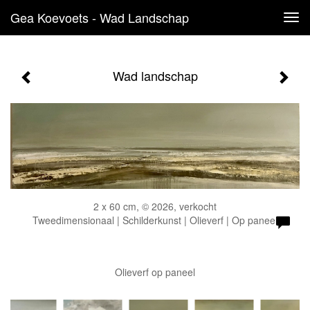
Gea Koevoets - Wad Landschap
Tog
navi
Wad landschap
2 x 60 cm, © 2026, verkocht
Tweedimensionaal | Schilderkunst | Olieverf | Op paneel
Olieverf op paneel