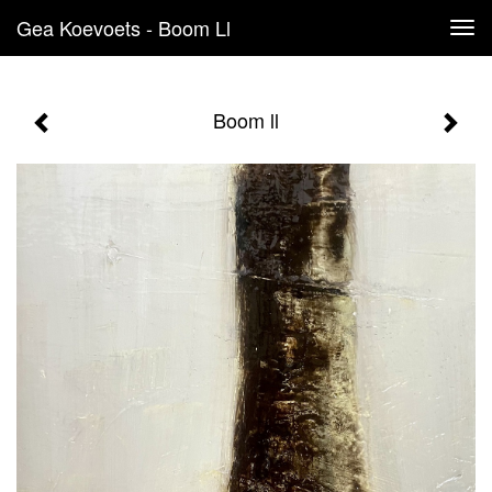
Gea Koevoets - Boom Ll
Tog
navi
Boom ll